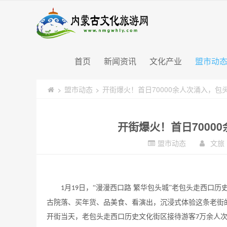
首页
新闻资讯
文化产业
盟市动
盟市动态
开街爆火！首日70000余人次涌入，包
>
>
开街爆火！首日7000
盟市动态
文
月
日，“漫漫西口路 繁华包头城”老包头走西口
1
19
古院落、买年货、品美食、看演出，沉浸式体验这条老街
开街当天，老包头走西口历史文化街区接待游客
万余人
7