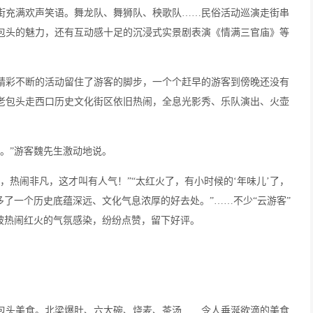
街充满欢声笑语。舞龙队、舞狮队、秧歌队
……民俗活动巡演走街串
包头的魅力，还有互动感十足的沉浸式实景剧表演《情满三官庙》等
精彩不断的活动留住了游客的脚步，一个个赶早的游客到傍晚还没有
老包头走西口历史文化街区依旧热闹，全息光影秀、乐队演出、火壶
。
。”游客魏先生激动地说。
，热闹非凡，这才叫有人气！”“太红火了，有小时候的‘年味儿’了，
多了一个历史底蕴深远、文化气息浓厚的好去处。”……不少“云游客”
被热闹红火的气氛感染，纷纷点赞，留下好评。
包头美食。北梁爆肚、六大碗、烧麦、茶汤
……令人垂涎欲滴的美食