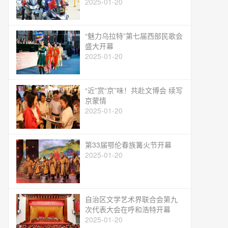
2025-01-20
“魅力乌拉特”第七届西部民歌会
盛大开幕
2025-01-20
“近”赏“京”味！共赴文博会 续写
京蒙情
2025-01-20
第33届鄂伦春族篝火节开幕
2025-01-20
自治区文学艺术界联合会第九
次代表大会在呼和浩特开幕
2025-01-20