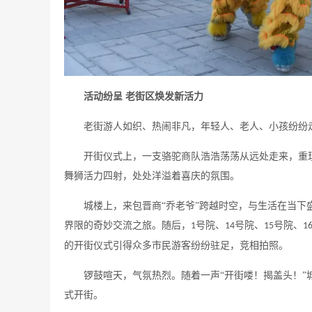
活动纷呈
老街区焕发新活力
老街游人如织、热闹非凡，年轻人、老人、小孩纷纷
开街仪式上，一支骆驼商队浩浩荡荡从远处走来，重
舞狮活力四射，处处洋溢着喜庆的氛围。
城楼上，来包晋商
“乔老爷”跨越时空，与生活在当
界限的奇妙交流之旅。随后，
号院、
号院、
号院、
1
14
15
1
的开街仪式引得众多市民游客纷纷驻足，竞相拍照。
锣鼓喧天，气氛热烈。随着一声
“开街喽！揭盖头！
式开街。