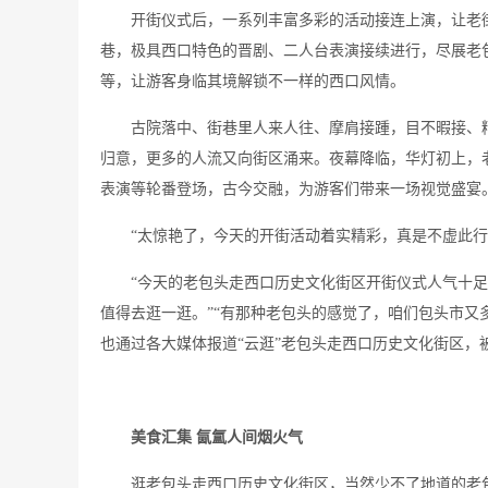
开街仪式后，一系列丰富多彩的活动接连上演，让老
巷，极具西口特色的晋剧、二人台表演接续进行，尽展老
等，让游客身临其境解锁不一样的西口风情。
古院落中、街巷里人来人往、摩肩接踵，目不暇接、
归意，更多的人流又向街区涌来。夜幕降临，华灯初上，
表演等轮番登场，古今交融，为游客们带来一场视觉盛宴
“太惊艳了，今天的开街活动着实精彩，真是不虚此行
“今天的老包头走西口历史文化街区开街仪式人气十足
值得去逛一逛。”“有那种老包头的感觉了，咱们包头市又
也通过各大媒体报道“云逛”老包头走西口历史文化街区，
美食汇集
氤氲人间烟火气
逛老包头走西口历史文化街区，当然少不了地道的老