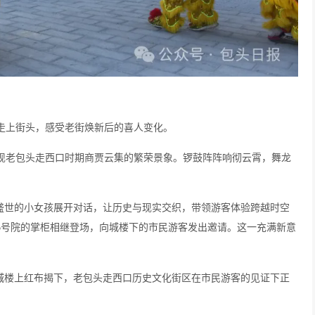
走上街头，感受老街焕新后的喜人变化。
现老包头走西口时期商贾云集的繁荣景象。锣鼓阵阵响彻云霄，舞龙
下盛世的小女孩展开对话，让历史与现实交织，带领游客体验跨越时空
号院的掌柜相继登场，向城楼下的市民游客发出邀请。这一充满新意
6
”城楼上红布揭下，老包头走西口历史文化街区在市民游客的见证下正