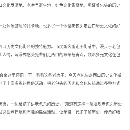
口文化发源地、老字号诞生地、红色文化集聚地，见证着包头的历史
一处休闲游憩的打卡地，也多了一个体验老包头走西口历史文化的好
西口历史文化街区的独特魅力。市民游客游走于街巷中，漫步于老包
土人情，沉浸式感受先辈们走西口的艰辛与奋斗，领略多元文化在包
尔会来这里怀旧一下，看看这些老房子，今天老包头走西口历史文化街
办了丰富多彩的民俗活动，把老包头的历史和文化传统通过多种方式
老街，一边给孩子讲老包头的历史，
“知道有这样一条展现老包头历史
过这些老建筑和有趣的民俗活动，让年轻一代多了解历史，传承好咱