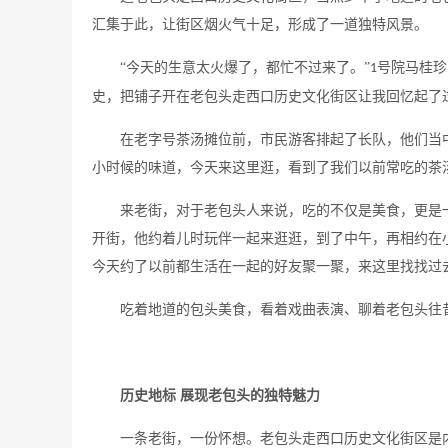
汇集于此，让街区烟火气十足，形成了一道独特风景。
“今天的生意太火爆了，都忙不过来了。”
号院马桂珍
1
史，把铺子开在老包头走西口历史文化街区让我回忆起了
在老字号茶汤摊位前，市民游客排起了长队，他们当
小时候的味道，今天来这里逛，看到了我们以前常吃的茶
来老街，对于老包头人来说，吃的不仅是美食，更是
开街，他约着儿时玩伴一起来逛逛，到了中午，再相约在
今天约了以前都生活在一起的好友聚一聚，来这里找找过
吃着地道的包头美食，看着戏曲表演、聊着老包头往
历史地标
展现老包头的独特魅力
一条老街，一份怀想。老包头走西口历史文化街区是