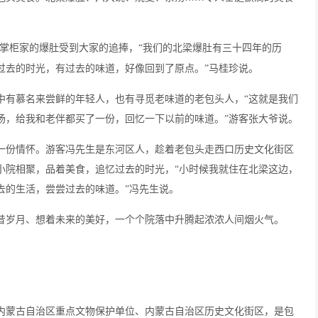
掌柜家的爆肚受到大家的追捧，“我们的北梁爆肚有三十四年的历
过去的时光，有过去的味道，好像回到了原点。”马桂珍说。
中有慕名来尝鲜的年轻人，也有寻觅老味道的老包头人，
“这就是我们
汤，给我和老伴都买了一份，回忆一下以前的味道。”游客张大爷说。
一份情怀。游客冯先生是东河区人，趁着老包头走西口历史文化街区
小院相聚，品着美食，追忆过去的时光，
“小时候我就住在北梁这边，
去的生活，尝尝过去的味道。”冯先生说。
昔岁月、想着未来的美好，一个个院落中升腾起浓浓人间烟火气。
内蒙古自治区重点文物保护单位、内蒙古自治区历史文化街区，是包