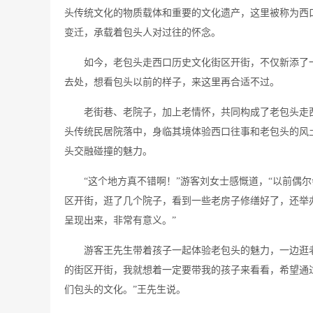
头传统文化的物质载体和重要的文化遗产，这里被称为西
变迁，承载着包头人对过往的怀念。
如今，老包头走西口历史文化街区开街，不仅新添了
去处，想看包头以前的样子，来这里再合适不过。
老街巷、老院子，加上老情怀，共同构成了老包头走
头传统民居院落中，身临其境体验西口往事和老包头的风
头交融碰撞的魅力。
“这个地方真不错啊！”游客刘女士感慨道，“以前偶
区开街，逛了几个院子，看到一些老房子修缮好了，还举
呈现出来，非常有意义。”
游客王先生带着孩子一起体验老包头的魅力，一边逛
的街区开街，我就想着一定要带我的孩子来看看，希望通
们包头的文化。”王先生说。