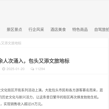
态
景区景点
行企风采
酒店美食
特色商品
自驾旅
头又添文旅地标
0余人次涌入，包头又添文旅地标
旅
2025-01-20
11294
历史文化街区开街系列活动上演。大批包头市民和各方游客慕名而来，逛
的历史文化与新兴活力，让这条昔日繁华的街区再次焕发勃勃生机。
次，实现销售收入超过
万元。
25