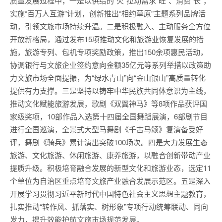
质量发展过程中，一是以供给的“火”拉动需求“旺”、消费“长”，
实施“百万人互游”计划，创新推出“相约草原”主题系列品牌活
动，引领文旅市场持续升温。二是积极融入、主动服务全方位
开放新格局，通过发布15项推动文化和旅游业恢复发展的措
施，旅游专列、包机专项奖励政策，推出150余项惠民活动，
协调银行与文旅企业签约意向金额35亿元等系列举措以政策助
力文旅市场全面提振，为“绿水青山”向“金山银山”高质量转化
提供有力支撑。三是坚持以铸牢中华民族共同体意识为主线，
推动文化赋能旅游发展，歌剧《双翼神马》等8项作品获评国
家级奖项，10部作品入选第十四届全国舞蹈展演，6部剧节目
进行全国巡演，全景式大型马舞剧《千古马颂》复演备受好
评，舞剧《骑兵》累计演出突破100场次。四是大力发展生态
旅游、文化旅游、休闲旅游、康养旅游，以融合创新带动产业
提质升级。积极培育融合发展的新型文化和旅游业态，选定11
个单位为自治区重点培育文旅产业融合发展示范区。五是深入
开展学习贯彻习近平新时代中国特色社会主义思想主题教育，
扎实推动“转作风、抓落实、树形象”专项行动统筹联动、同向
发力，提升效能护航文旅市场规范发展。