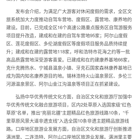
发布会介绍，为满足广大游客对休闲度假的需求，全区文
旅系统加大力度推动自驾车营地、度假区、露营地、康养地的
建设。目前，已完成全区16个高速公路重点服务区自驾游服务
项目提升改造，建成和在建的自驾车营地95家；阿尔山度假
区、莲花度假区、多伦湖度假区等度假项目服务品质持续提
升；建成和在建的露营地118家，呼和浩特市花海之约等一批
高品质露营地深受游客喜爱。已建成和在的建康养基地66家，
克什克腾热水、宁城县温泉小镇、牙克石国家森林康养基地已
成为国内知名康养游目的地。锡林浩特火山温泉景区、多伦三
河源温泉景区、阿尔山金江沟温泉等项目正在抓紧建设。
弘扬中华优秀传统文化方面，自治区文化和旅游厅加强中
华优秀传统文化融合旅游项目，区内2处草原入选国家级“红色
草原”名单，推出“亮丽北疆”主题精品红色旅游线路10条，“千
里草原风景大道非遗支线”入选全国10条非遗主题精品旅游线
路。口岸地区旅游业发展方面，自治区文化和旅游厅创新推进
满洲里、二连浩特、阿尔山口岸地区旅游业发展。满洲里主要