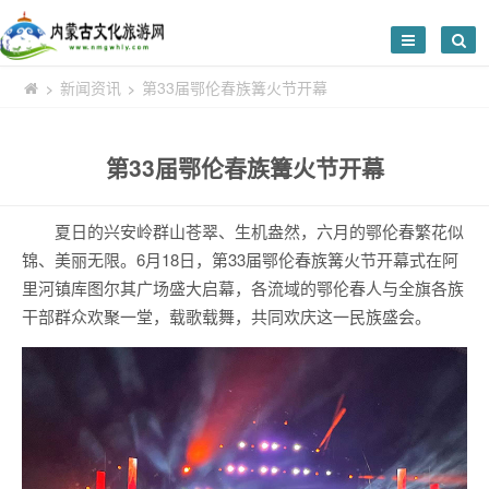
新闻资讯
第33届鄂伦春族篝火节开幕
>
>
第33届鄂伦春族篝火节开幕
夏日的兴安岭群山苍翠、生机盎然，六月的鄂伦春繁花似
锦、美丽无限。6月18日，第33届鄂伦春族篝火节开幕式在阿
里河镇库图尔其广场盛大启幕，各流域的鄂伦春人与全旗各族
干部群众欢聚一堂，载歌载舞，共同欢庆这一民族盛会。