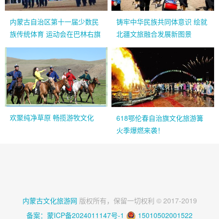
内蒙古自治区第十一届少数民
铸牢中华民族共同体意识 绘就
族传统体育 运动会在巴林右旗
北疆文旅融合发展新图景
赛区开赛
欢聚纯净草原 畅揽游牧文化
618鄂伦春自治旗文化旅游篝
火季爆燃来袭！
内蒙古文化旅游网
版权所有，保留一切权利 © 2017-2019
备案：蒙ICP备2024011147号-1
15010502001522