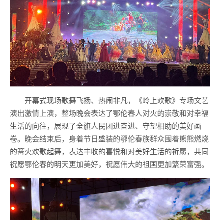
开幕式现场歌舞飞扬、热闹非凡，《岭上欢歌》专场文艺
演出激情上演，整场晚会表达了鄂伦春人对火的崇敬和对幸福
生活的向往，展现了全旗人民团进奋进、守望相助的美好画
卷。晚会结束后，身着节日盛装的鄂伦春族群众围着熊熊燃烧
的篝火欢歌起舞，表达丰收的喜悦和对美好生活的祈愿，共同
祝愿鄂伦春的明天更加美好，祝愿伟大的祖国更加繁荣富强。