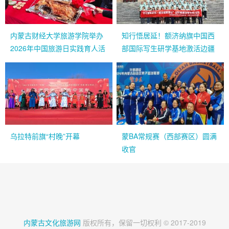
内蒙古财经大学旅游学院举办
知行悟居延！额济纳旗中国西
2026年中国旅游日实践育人活
部国际写生研学基地激活边疆
动隆重开幕
文旅融合发展新动能
乌拉特前旗“村晚”开幕
蒙BA常规赛（西部赛区）圆满
收官
内蒙古文化旅游网
版权所有，保留一切权利 © 2017-2019