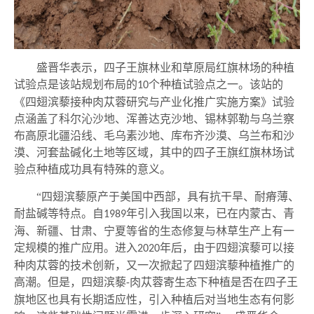
盛晋华表示，四子王旗林业和草原局红旗林场
的种植
试验点是该站规划布局的
个种植试验点之一。
该站
的
10
《四翅滨藜接种肉苁蓉研究与产业化推广实施方案》试验
点涵盖了科尔沁沙地、浑善达克沙地、锡林郭勒与乌兰察
布高原北疆沿线、毛乌素沙地、库布齐沙漠、乌兰布和沙
漠、河套盐碱化土地等区域，其中的
四子王旗红旗林场
试
验点种植成功具有特殊的意义。
“四翅滨藜原产于美国中西部，具有抗干旱、耐瘠薄、
耐盐碱等特点。自
年引入我国以来，已在内蒙古、青
1989
海、新疆、甘肃、宁夏等省的生态修复与林草生产上有一
定规模的推广应用。进入
年后，由于四翅滨藜可以接
2020
种肉苁蓉的技术创新，又一次掀起了四翅滨藜种植推广的
高潮。但是，四翅滨藜
肉苁蓉寄生态下种植是否在四子王
-
旗地区也具有长期适应性，引入种植后对当地生态有何影