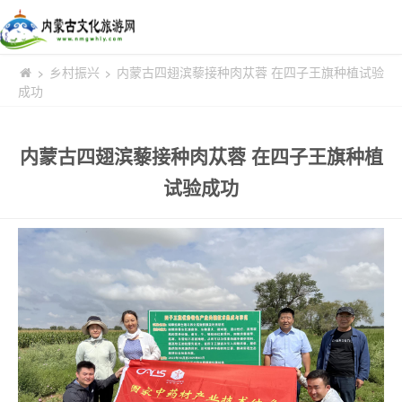
乡村振兴
内蒙古四翅滨藜接种肉苁蓉 在四子王旗种植试验
>
>
成功
内蒙古四翅滨藜接种肉苁蓉 在四子王旗种植
试验成功