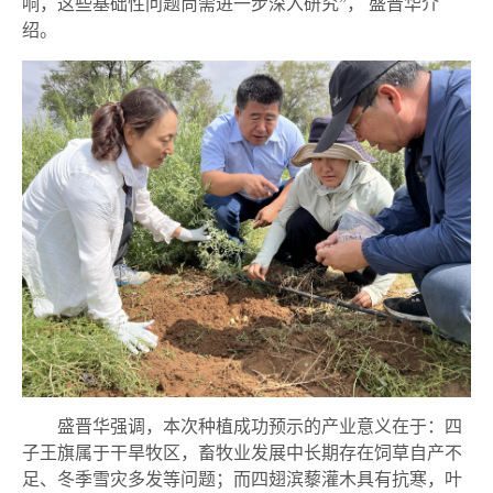
响，这些基础性问题尚需进一步深入研究”，
盛晋华介
绍。
盛晋华
强调，本次种植成功预示的产业意义在于：
四
子王旗
属于干旱牧区，畜牧业发展中长期存在饲草自产不
足、冬季雪灾多发等问题；而四翅滨藜灌木具有抗寒，叶