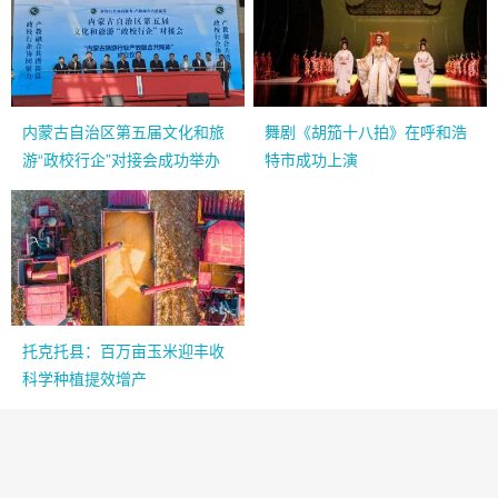
内蒙古自治区第五届文化和旅
舞剧《胡笳十八拍》在呼和浩
游“政校行企”对接会成功举办
特市成功上演
托克托县：百万亩玉米迎丰收
科学种植提效增产