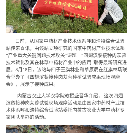
日前，
从国家中药材产业技术体系呼和浩特综合试验
站
传来喜讯
，
由该站立项研究的国家中药材产业技术体系
“产业重大关键问题技术攻关”课题—“四翅滨藜接种肉苁蓉
技术转化及其在林草中药材产业中的应用”取得最新研究进
展。
月
日
，
该站
与四子王旗林业和草原局在红旗林场联
8
18
合举办了《四翅滨藜接种肉苁蓉种植试验成果现场观摩
会》，展示了接种成果。
内蒙古农业大学农学院教授盛晋华介绍，
这
次四翅
滨藜接种肉苁蓉试验现场观摩活动
是由国家中药材产业技
术体系呼和浩特综合试验站委托内蒙古农业大学
中药材
专
家团队
举办的活动
。